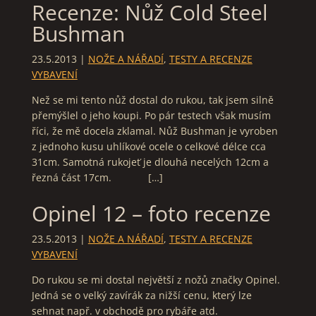
Recenze: Nůž Cold Steel
Bushman
23.5.2013
|
NOŽE A NÁŘADÍ
,
TESTY A RECENZE
VYBAVENÍ
Než se mi tento nůž dostal do rukou, tak jsem silně
přemýšlel o jeho koupi. Po pár testech však musím
říci, že mě docela zklamal. Nůž Bushman je vyroben
z jednoho kusu uhlíkové ocele o celkové délce cca
31cm. Samotná rukojeť je dlouhá necelých 12cm a
řezná část 17cm. […]
Opinel 12 – foto recenze
23.5.2013
|
NOŽE A NÁŘADÍ
,
TESTY A RECENZE
VYBAVENÍ
Do rukou se mi dostal největší z nožů značky Opinel.
Jedná se o velký zavírák za nižší cenu, který lze
sehnat např. v obchodě pro rybáře atd.