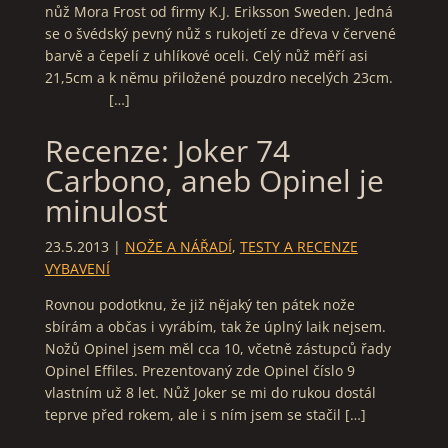
nůž Mora Frost od firmy K.J. Eriksson Sweden. Jedná
se o švédský pevný nůž s rukojetí ze dřeva v červené
barvě a čepelí z uhlíkové oceli. Celý nůž měří asi
21,5cm a k němu přiložené pouzdro necelých 23cm.
[…]
Recenze: Joker 74
Carbono, aneb Opinel je
minulost
23.5.2013
|
NOŽE A NÁŘADÍ
,
TESTY A RECENZE
VYBAVENÍ
Rovnou podotknu, že již nějaký ten pátek nože
sbírám a občas i vyrábím, tak že úplný laik nejsem.
Nožů Opinel jsem měl cca 10, včetně zástupců řady
Opinel Effiles. Prezentovaný zde Opinel číslo 9
vlastním už 8 let. Nůž Joker se mi do rukou dostál
teprve před rokem, ale i s ním jsem se stačil […]