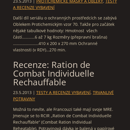
23.5.2013
|
PROTICHEMICKÉ MASKY A OBLEKY
,
TESTY
A RECENZE VYBAVENÍ
Další díl seriálu o ochranných prostředcích se zabývá
Oblekem Protichemickým vzor 70. Takže pro začátek
nějaké tabulkové hodnoty: Hmotnost všech
částí…………6 až 7 kg Rozměry (přepravní brašna)
……………………410 x 200 x 270 mm Ochranné
vlastnosti (v RDY)…270 min.
Recenze: Ration de
Combat Individuelle
Rechauffable
23.5.2013
|
TESTY A RECENZE VYBAVENÍ
,
TRVANLIVÉ
POTRAVINY
Možná to nevíte, ale Francouzi také mají svoje MRE.
Jmenuje se to RCIR „Ration de Combat Individuelle
Rechauffable“ (Combat Ration Individual
Reheatable). Potravinová dávka je balená v papírové