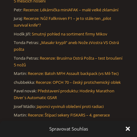
5 měsících nošení
Petr
:
Recenze: Lékárnička miniAFAK – malé velké zklamání
Juraj
:
Recenze: Nůž Fallkniven F1 – je to stále ten „pilot
survival knife“?
Hodík Jiří
:
Smutný pohled na sortiment firmy Mikov
Tonda Petras
:
„Masakr krypli“ aneb Nože zVostra VS Ostrá
pošta
Tonda Petras
:
Recenze: Brusírna Ostrá Pošta – test broušení
5 nožů
Martin
:
Recenze: Batoh MFH Assault backpack (vs Mil-Tec)
chubbekka
:
Recenze: OPCH 70 – český protichemický oblek
Pavel novak
:
Představení produktu: Hodinky Marathon
Diver´s Automatic GSAR
Josef Mádlo
:
Japonci vyvinuli oblečení proti radiaci
Martin
:
Recenze: Štípací sekery FISKARS – 4. generace
Pavel
:
Recenze: Merino tričko Icebreaker OASIS – po půl roce
Spravovat Souhlas
pohody