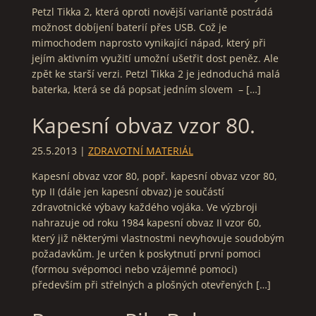
Petzl Tikka 2, která oproti novější variantě postrádá
možnost dobíjení baterií přes USB. Což je
mimochodem naprosto vynikající nápad, který při
jejím aktivním využití umožní ušetřit dost peněz. Ale
zpět ke starší verzi. Petzl Tikka 2 je jednoduchá malá
baterka, která se dá popsat jedním slovem – […]
Kapesní obvaz vzor 80.
25.5.2013
|
ZDRAVOTNÍ MATERIÁL
Kapesní obvaz vzor 80, popř. kapesní obvaz vzor 80,
typ II (dále jen kapesní obvaz) je součástí
zdravotnické výbavy každého vojáka. Ve výzbroji
nahrazuje od roku 1984 kapesní obvaz II vzor 60,
který již některými vlastnostmi nevyhovuje soudobým
požadavkům. Je určen k poskytnutí první pomoci
(formou svépomoci nebo vzájemné pomoci)
především při střelných a plošných otevřených […]