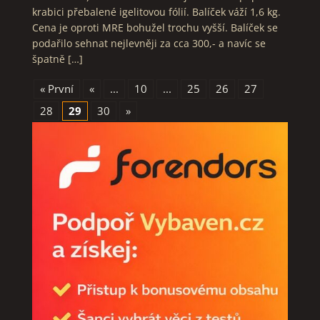
krabici přebalené igelitovou fólií. Balíček váží 1,6 kg.
Cena je oproti MRE bohužel trochu vyšší. Balíček se
podařilo sehnat nejlevněji za cca 300,- a navíc se
špatně […]
« První
«
...
10
...
25
26
27
28
29
30
»