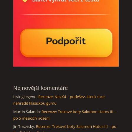
Nejnovější komentáře
LivingLegend
:
Recenze: NexX4 – podešev, která chce
nahradit klasickou gumu
Martin Šalanda
:
Recenze: Trekové boty Salomon Hatos III –
po 5 měsících nošení
Jiří Trnavský
:
Recenze: Trekové boty Salomon Hatos III – po