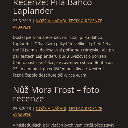
Recenze: Pila Bahco
Laplander
23.5.2013
|
NOŽE A NÁŘADÍ
,
TESTY A RECENZE
VYBAVENÍ
Dostal jsem na zrecenzování ruční pilku Bahco
Laplander. Dříve jsem pilky této velikosti přehlížel a
raději jsem si do lesa vzal pořádnou rámovku, ale po
pár testech Laplanderu budu uvažovat o pořízení
tohoto nástroje. Pilka je v zavřeném stavu dlouhá asi
23cm a naopak po odjištění pojistky a rozevření
řezné čepele dosahuje délky cca 40cm.
Nůž Mora Frost – foto
recenze
23.5.2013
|
NOŽE A NÁŘADÍ
,
TESTY A RECENZE
VYBAVENÍ
V následujících pár větách bych vám chtěl představit