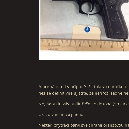
A poznáte to i v případě, že takovou hračkou 
než se definitivně ujistíte, že nehrozí žádné n
Ne, nebudu vás nudit řečmi o dokonalých airso
Ukážu vám něco jiného.
Někteří chytráci barví své zbraně oranžovou b