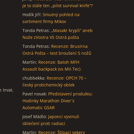
je to stále ten „pilot survival knife“?
Hodík Jiří
:
Smutný pohled na
sortiment firmy Mikov
Tonda Petras
:
„Masakr krypli“ aneb
Nože zVostra VS Ostrá pošta
Tonda Petras
:
Recenze: Brusírna
Ostrá Pošta – test broušení 5 nožů
Martin
:
Recenze: Batoh MFH
Assault backpack (vs Mil-Tec)
chubbekka
:
Recenze: OPCH 70 –
český protichemický oblek
 trvat,
Pavel novak
:
Představení produktu:
Hodinky Marathon Diver´s
Automatic GSAR
Josef Mádlo
:
Japonci vyvinuli
oblečení proti radiaci
Martin
:
Recenze: Štípací sekery