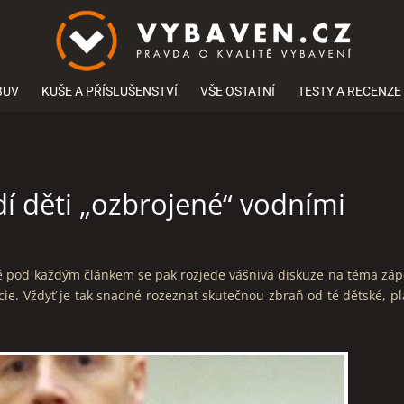
BUV
KUŠE A PŘÍSLUŠENSTVÍ
VŠE OSTATNÍ
TESTY A RECENZE
dí děti „ozbrojené“ vodními
mě pod každým článkem se pak rozjede vášnivá diskuze na téma zá
cie. Vždyť je tak snadné rozeznat skutečnou zbraň od té dětské, pl