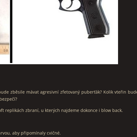
bude zběsile mávat agresivní zfetovaný puberťák? Kolik vteřin bude
ebezpečí?
ft replikách zbraní, u kterých najdeme dokonce i blow back.
arvou, aby připomínaly cvičné.