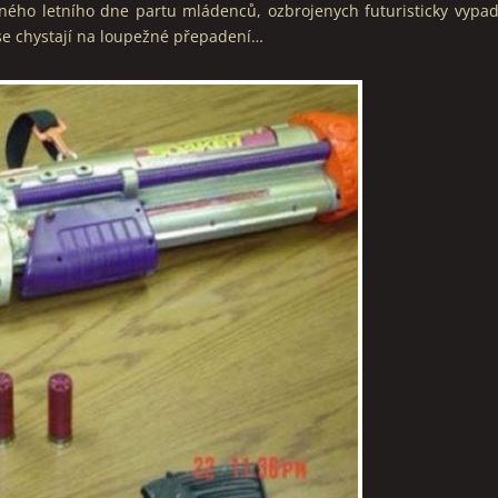
rného letního dne partu mládenců, ozbrojenych futuristicky vypad
 se chystají na loupežné přepadení…