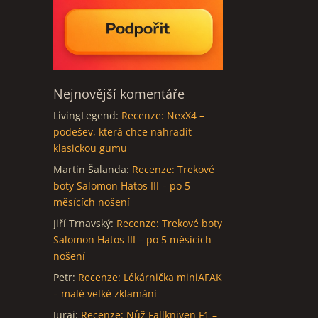
Nejnovější komentáře
LivingLegend
:
Recenze: NexX4 –
podešev, která chce nahradit
klasickou gumu
Martin Šalanda
:
Recenze: Trekové
boty Salomon Hatos III – po 5
měsících nošení
Jiří Trnavský
:
Recenze: Trekové boty
Salomon Hatos III – po 5 měsících
nošení
Petr
:
Recenze: Lékárnička miniAFAK
– malé velké zklamání
Juraj
:
Recenze: Nůž Fallkniven F1 –