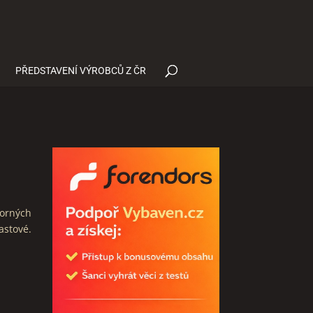
PŘEDSTAVENÍ VÝROBCŮ Z ČR
porných
astové.