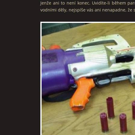
Jenže ani to není konec. Uvidíte-li během pa
vodními děly, nejspíše vás ani nenapadne, že