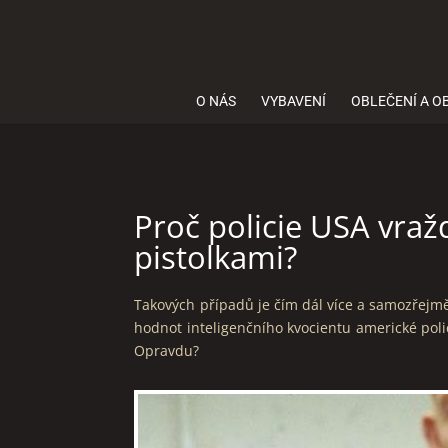
O NÁS
VYBAVENÍ
OBLEČENÍ A O
Proč policie USA vraž
pistolkami?
Takových případů je čím dál více a samozřej
hodnot inteligenčního kvocientu americké poli
Opravdu?