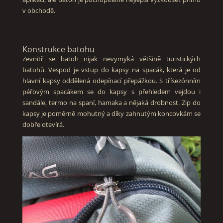
v obchodě.
Konstrukce batohu
Zevnitř se batoh nijak nevymyká většině turistických
batohů. Vespod je vstup do kapsy na spacák, která je od
hlavní kapsy oddělená odepínací přepážkou. S třísezónním
péřovým spacákem se do kapsy s přehledem vejdou i
sandále, termo na spaní, hamaka a nějaká drobnost. Zip do
kapsy je poměrně mohutný a díky zahnutým koncovkám se
dobře otevírá.