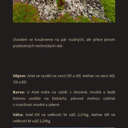
Úvodem se koukneme na pár nudných, ale přece jenom
podstatných technických dat:
Objem:
Ariel se vyrábí ve verzi 55l a 65l, Aether ve verzi 60l,
70l a 85l
Barva:
U Ariel máte na výběr z červené, modré a šedé
(kterou uvidíte na fotkách), pánové mohou vybírat
z oranžové, modré a zelené
Váha:
Ariel 65l ve velikosti M váží 2,21kg, Aether 60l ve
velikosti M váží 2,29kg