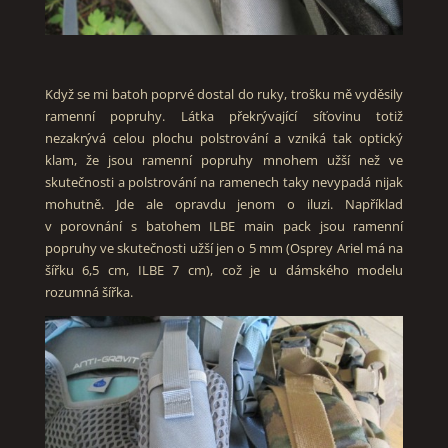
Když se mi batoh poprvé dostal do ruky, trošku mě vyděsily
ramenní popruhy. Látka překrývající síťovinu totiž
nezakrývá celou plochu polstrování a vzniká tak optický
klam, že jsou ramenní popruhy mnohem užší než ve
skutečnosti a polstrování na ramenech taky nevypadá nijak
mohutně. Jde ale opravdu jenom o iluzi. Například
v porovnání s batohem ILBE main pack jsou ramenní
popruhy ve skutečnosti užší jen o 5 mm (Osprey Ariel má na
šířku 6,5 cm, ILBE 7 cm), což je u dámského modelu
rozumná šířka.