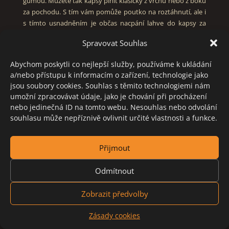
gumou. Můžete tak kapsy plnit klasicky z vrchu nebo z boku
za pochodu. S tím vám pomůže poutko na roztáhnutí, ale i
s tímto usnadněním je občas nacpání lahve do kapsy za
chůze poněkud krkolomné, zvlášť když máte v kapse i jiné
Spravovat Souhlas
věci.
Abychom poskytli co nejlepší služby, používáme k ukládání
a/nebo přístupu k informacím o zařízení, technologie jako
jsou soubory cookies. Souhlas s těmito technologiemi nám
umožní zpracovávat údaje, jako je chování při procházení
nebo jedinečná ID na tomto webu. Nesouhlas nebo odvolání
souhlasu může nepříznivě ovlivnit určité vlastnosti a funkce.
Přijmout
Odmítnout
Zobrazit předvolby
Zásady cookies