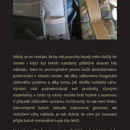
Nikdy se mi nestalo, že by mě popruhy řezaly nebo tlačily do
ramen i když byl batoh naložený přibližně dvaceti kily
nákladu. Není to pochopitelně jenom kvůli dostatečnému
polstrování v oblasti ramen, ale díky celkovému fungování
zádového systému a díky tomu, jak skvěle rozkládá váhu.
Výrobci rádi pojmenovávají své produkty různými
superlativy a často ty názvy musíte brát hodně s rezervou.
V případě zádového systému AntiGravity to ale není třeba.
Samozřejmě batoh nebude odporovat gravitaci, ale
rozložení váhy nákladu je tak dobré, že vám po nasazení
přijde batoh minimálně o pár kilo lehčí.