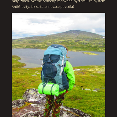
řady změn, včetně výměny zádového systému za systém
AntiGravity. Jak se tato inovace povedla?