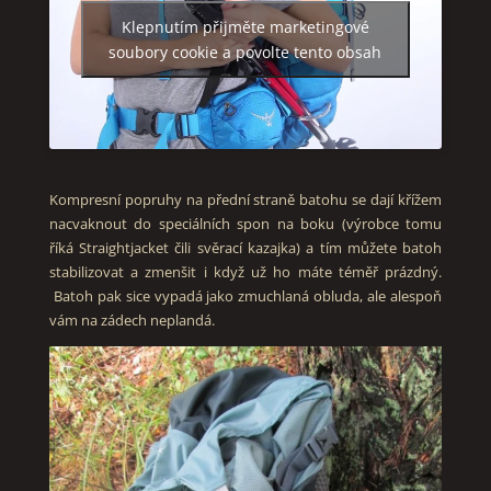
Klepnutím přijměte marketingové
soubory cookie a povolte tento obsah
Kompresní popruhy na přední straně batohu se dají křížem
nacvaknout do speciálních spon na boku (výrobce tomu
říká Straightjacket čili svěrací kazajka) a tím můžete batoh
stabilizovat a zmenšit i když už ho máte téměř prázdný.
Batoh pak sice vypadá jako zmuchlaná obluda, ale alespoň
vám na zádech neplandá.