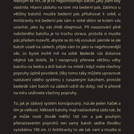
Nebojím se říct, že je to nejpohodlnější batoh, jaký jsem kdy
vlastnila. Hlavní zásluhu na tom má bederní pás. Zatímco u
většiny batohů musíte bederní pás přitahovat k sobě, u
AntiGravity má bederní pás sám o sobě sklon se kolem vás
uzavírat, jako by vás chtěl obejmout. Při nasazování plně
naloženého batohu je to trochu otrava, protože si musíte
pás předem rozevřít, abyste se do něj vsoukali. Jakmile se ale
batoh usadí na zádech, přijde vám to jako ta nejpřirozenější
věc, co byste mohli mít na sobě. Bederák vás dokonce
objímá tak dobře, že i nezapnutý přenese většinu váhy
batohu na bedra a drží batoh na místě i když máte všechny
popruhy úplně povolené. Díky tomu taky můžete upravovat
nastavení celého systému s nasazeným batohem, protože
bederák vám batoh na zádech udrží do doby, než si přesně
na míru utáhnete všechny popruhy.
To, jak je zádový systém koncipovaný, má ale jeden háček a
tím je velikost. Některé batohy mají nastavitelná záda tak, že
je může nosit člověk měřící 160 cm a pak pouhým
přenastavením popruhů ten samý batoh sedne člověku
vysokému 190 cm. U AntiGravity to ale tak není a musíte si