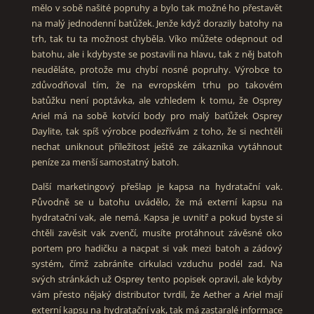
mělo v sobě našité popruhy a bylo tak možné ho přestavět
na malý jednodenní batůžek. Jenže když dorazily batohy na
trh, tak tu ta možnost chyběla. Víko můžete odepnout od
batohu, ale i kdybyste se postavili na hlavu, tak z něj batoh
neuděláte, protože mu chybí nosné popruhy. Výrobce to
zdůvodňoval tím, že na evropském trhu po takovém
batůžku není poptávka, ale vzhledem k tomu, že Osprey
Ariel má na sobě kotvící body pro malý baťůžek Osprey
Daylite, tak spíš výrobce podezřívám z toho, že si nechtěli
nechat uniknout příležitost ještě ze zákazníka vytáhnout
peníze za menší samostatný batoh.
Další marketingový přešlap je kapsa na hydratační vak.
Původně se u batohu uvádělo, že má externí kapsu na
hydratační vak, ale nemá. Kapsa je uvnitř a pokud byste si
chtěli zavěsit vak zvenčí, musíte protáhnout závěsné oko
portem pro hadičku a nacpat si vak mezi batoh a zádový
systém, čímž zabráníte cirkulaci vzduchu podél zad. Na
svých stránkách už Osprey tento popisek opravil, ale kdyby
vám přesto nějaký distributor tvrdil, že Aether a Ariel mají
externí kapsu na hydratační vak, tak má zastaralé informace