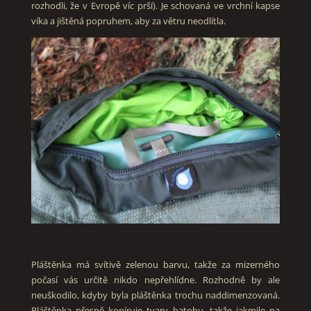
rozhodli, že v Evropě víc prší). Je schovaná ve vrchní kapse
víka a jištěná popruhem, aby za větru neodlítla.
Pláštěnka má svítivě zelenou barvu, takže za mizerného
počasí vás určitě nikdo nepřehlídne. Rozhodně by ale
neuškodilo, kdyby byla pláštěnka trochu naddimenzovaná.
Pláštěnka přesně kopíruje tvary batohu, takže jakmile na