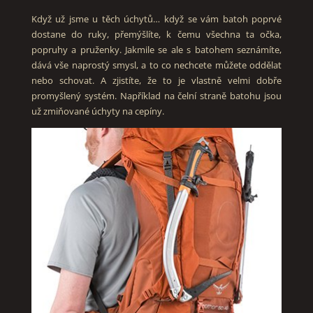
Když už jsme u těch úchytů… když se vám batoh poprvé
dostane do ruky, přemýšlíte, k čemu všechna ta očka,
popruhy a pruženky. Jakmile se ale s batohem seznámíte,
dává vše naprostý smysl, a to co nechcete můžete oddělat
nebo schovat. A zjistíte, že to je vlastně velmi dobře
promyšlený systém. Například na čelní straně batohu jsou
už zmiňované úchyty na cepíny.