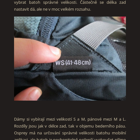
vybrat batoh správné velikosti. Částečně se délka zad
nastavit dá, ale ne v moc velkém rozsahu.
Dámy si vybírají mezi velikostí S a M, pánové mezi M a L.
Rozdíly jsou jak v délce zad, tak v objemu bederního pásu.
Osprey má na určování správné velikosti batohu mobilní
aplikaci, ale batoh je pochopitelně nejlepší vyzkoušet přímo