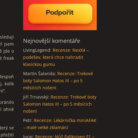
sleduji
Nejnovější komentáře
ěl jsem
LivingLegend
:
Recenze: NexX4 –
ě jde o
podešev, která chce nahradit
é freak
klasickou gumu
Martin Šalanda
:
Recenze: Trekové
alespoň
boty Salomon Hatos III – po 5
, kolik
měsících nošení
ní“.
Jiří Trnavský
:
Recenze: Trekové boty
bránilo
Salomon Hatos III – po 5 měsících
ní ohně
nošení
Petr
:
Recenze: Lékárnička miniAFAK
– malé velké zklamání
terý se
přežití
Juraj
:
Recenze: Nůž Fallkniven F1 –