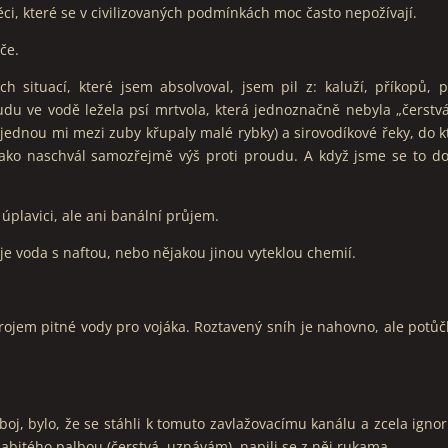
ci, které se v civilizovaných podmínkách moc často nepožívají.
če.
situací, které jsem absolvoval, jsem pil z: kaluží, příkopů, 
udu ve vodě ležela psí mrtvola, která jednoznačně nebyla „čerstvá
(jednou mi mezi zuby křupaly malé rybky) a sirovodíkové řeky, do kt
jako naschvál samozřejmě výš proti proudu. A když jsme se to do
 úplavici, ale ani banální průjem.
 je voda s naftou, nebo nějakou jinou vyteklou chemií.
ojem pitné vody pro vojáka. Roztavený sníh je nahovno, ale potůč
 boj, bylo, že se stáhli k tomuto zavlažovacímu kanálu a zcela ignoru
zabitého palbou (čerstvá, uznávám), napili se z něj rukama.