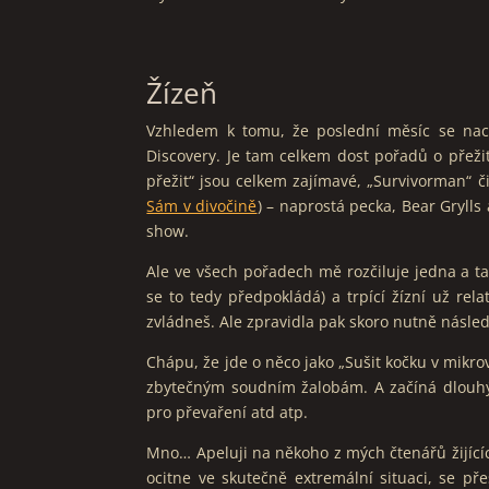
Žízeň
Vzhledem k tomu, že poslední měsíc se nach
Discovery. Je tam celkem dost pořadů o přežit
přežit“ jsou celkem zajímavé, „Survivorman“ č
Sám v divočině
) – naprostá pecka, Bear Gryll
show.
Ale ve všech pořadech mě rozčiluje jedna a tat
se to tedy předpokládá) a trpící žízní už rel
zvládneš. Ale zpravidla pak skoro nutně následuj
Chápu, že jde o něco jako „Sušit kočku v mikro
zbytečným soudním žalobám. A začíná dlouhý a
pro převaření atd atp.
Mno… Apeluji na někoho z mých čtenářů žijícíc
ocitne ve skutečně extremální situaci, se př