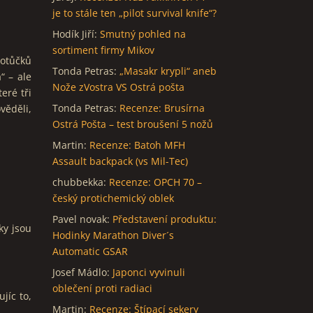
je to stále ten „pilot survival knife“?
Hodík Jiří
:
Smutný pohled na
sortiment firmy Mikov
potůčků
Tonda Petras
:
„Masakr krypli“ aneb
“ – ale
Nože zVostra VS Ostrá pošta
eré tři
Tonda Petras
:
Recenze: Brusírna
věděli,
Ostrá Pošta – test broušení 5 nožů
Martin
:
Recenze: Batoh MFH
Assault backpack (vs Mil-Tec)
chubbekka
:
Recenze: OPCH 70 –
český protichemický oblek
Pavel novak
:
Představení produktu:
ky jsou
Hodinky Marathon Diver´s
Automatic GSAR
Josef Mádlo
:
Japonci vyvinuli
oblečení proti radiaci
jíc to,
Martin
:
Recenze: Štípací sekery