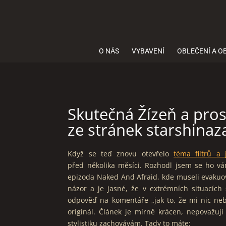
O NÁS
VYBAVENÍ
OBLEČENÍ A O
Skutečná Žízeň a pro
ze stránek starshinaz
Když se teď znovu otevřelo
téma filtrů a
před několika měsíci. Rozhodl jsem se ho vá
epizoda Naked And Afraid, kde museli evakuova
názor a je jasné, že v extrémních situacích
odpověď na komentáře „jak to, že mi nic neb
originál. Článek je mírně krácen, nepovažuj
stylistiku zachovávám. Tady to máte: