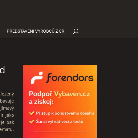
PŘEDSTAVENÍ VÝROBCŮ Z ČR
ad
lezený
ybavuje
ajímavý
it jako
je pak
tématu,