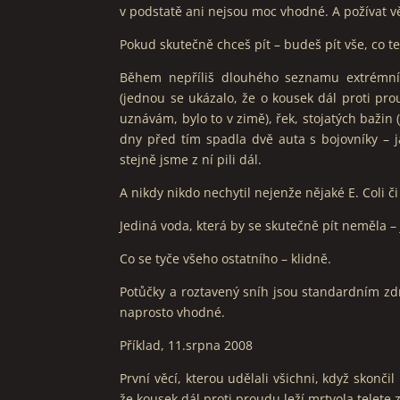
v podstatě ani nejsou moc vhodné. A požívat vě
Pokud skutečně chceš pít – budeš pít vše, co te
Během nepříliš dlouhého seznamu extrémních 
(jednou se ukázalo, že o kousek dál proti pro
uznávám, bylo to v zimě), řek, stojatých bažin 
dny před tím spadla dvě auta s bojovníky – 
stejně jsme z ní pili dál.
A nikdy nikdo nechytil nejenže nějaké E. Coli či
Jediná voda, která by se skutečně pít neměla –
Co se tyče všeho ostatního – klidně.
Potůčky a roztavený sníh jsou standardním zdr
naprosto vhodné.
Příklad, 11.srpna 2008
První věcí, kterou udělali všichni, když skončil
že kousek dál proti proudu leží mrtvola telete 