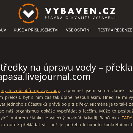
BUV
KUŠE A PŘÍSLUŠENSTVÍ
VŠE OSTATNÍ
TESTY A RECENZE
středky na úpravu vody – překl
apasa.livejournal.com
 jiných způsobů úpravy vody
, vzpomněl jsem si na článek, na
m přeložit, byť s ním zas tak úplně nesouhlasím. Hned se mi v
t jednoho z účastníků právě po pití z řeky. Nicméně je to také z
 se náš organismus dokáže vypořádat s lecčím. Může to poslouž
ylo“. Autorem článku je válečný novinář Arkadij Babčenko,
TADY
i za nutné překládat víc, než je potřeba k tomuto konkrétnímu 