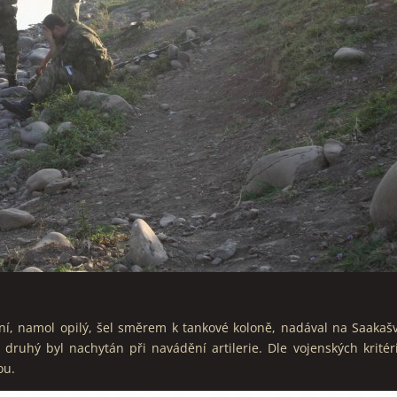
vní, namol opilý, šel směrem k tankové koloně, nadával na Saakašv
druhý byl nachytán při navádění artilerie. Dle vojenských kritéri
tou.