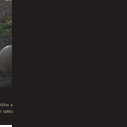
iliho a
í takto