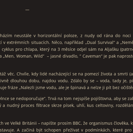
—
ázím neustále v horizontální poloze, z nudy od rána do noci 
í v extrémních situacích. Něco, například „Dual Survival“ a „Nem
i cyklus pro chlapa, který na 3 měsíce odjel sám na Aljašku (patrn
s a „Men, Woman, Wild“ – jasné divadlo, “ Caveman“ je pak naprost
áž věc. Chvíle, kdy lidé nacházející se na pomezí života a smrti (
ativně dlouhou dobu, najdou vodu. Zdálo by se – voda, tady je, pij
e fráze „Nalezli jsme vodu, ale je špinavá a nelze ji pít bez očiště
vlnce se nedoporučuje“. Trvá na tom nejspíše pojišťovna, aby se za
 nudný proces filtrace skrze písek, uhlí, kus celtoviny, rozdělá
h ve Velké Británii – napište prosím BBC, že organismus člověka, k
estavuje. A začíná být schopen přežívat v podmínkách, které pro 